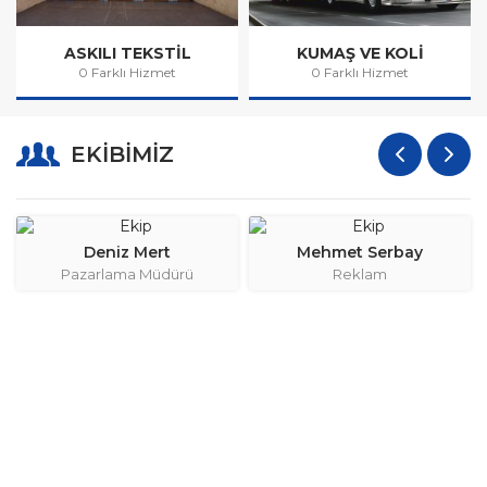
ASKILI TEKSTIL
KUMAŞ VE KOLI
0 Farklı Hizmet
0 Farklı Hizmet
TAŞIMACILIĞI
TAŞIMACILIĞI
EKİBİMİZ
Deniz Mert
Mehmet Serbay
Pazarlama Müdürü
Reklam