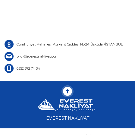
Cumhuriyet Mahallesi, Atakent Caddesi No:24 Üsküdar/İSTANBUL
bilgi@everestnakliyat.com
0552 572 74 34
EVEREST NAKLİYAT